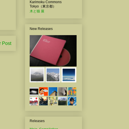
Karimoku Commons
Tokyo（東京都）
木と猫 展
New Releases
r Post
Releases