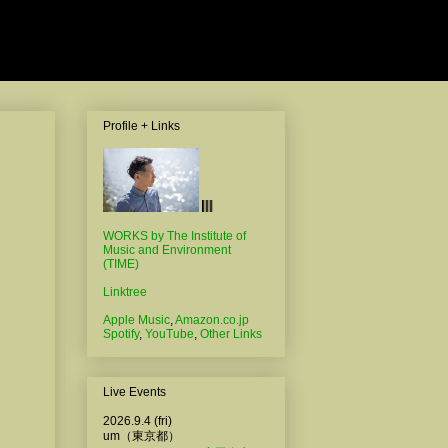
Profile + Links
WORKS by The Institute of
Music and Environment
(TIME)
Linktree
Apple Music
,
Amazon.co.jp
Spotify
,
YouTube
,
Other Links
Live Events
2026.9.4 (fri)
um（東京都）