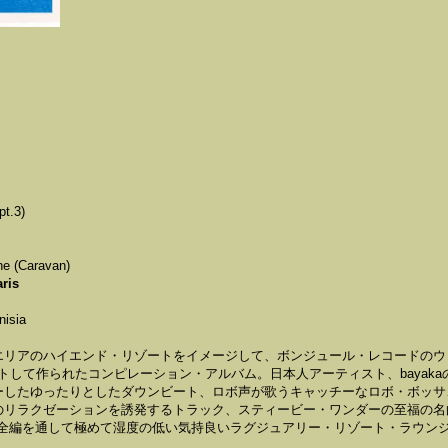
pt.3)
ne (Caravan)
ris
nisia
エリアのハイエンド・リゾートをイメージして、ボンジュール・レコードのウ
ヴォレートして作られたコンピレーション・アルバム。日本人アーティスト、bayaka
ーしたゆったりとしたダウンビート、ロボ声が歌うキャッチーなロボ・ボッサ
のリラクゼーションを誘発するトラック、スティービー・ワンダーの至福の名
カバーなど、全編を通して極めて湿度の低い気持良いラグジュアリー・リゾート・ラウン