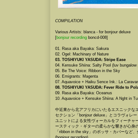
COMPILATION
Various Artists: blanca - for bonjour deluxe
[
bonjour recording
boncd-008]
01. Rasa aka Bayaka: Sakura
02. Ogel: Machinary of Nature
03. TOSHIYUKI YASUDA: Stripe Ease
04. Kensuke Shiina: Salty Pool (luv bungalow 
05. Be The Voice: Ribbon in the Sky
06. Emigrants: Magenta
07. Aquavoice + Haiku Sence Ink.: La Carava
08. TOSHIYUKI YASUDA: Fever Ride to Pola
09. Rasa aka Bayaka: Oceanus
10. Aquavoice + Kensuke Shiina: A Nght in Tu
中近東から北アフリカにいたるエスニックな
セクション「bonjour deluxe」とコラ
ユニットによる女性ヴォーカルをフィーチャ
ースティック・ギターの柔らかな響きが心身
「ribbon in the sky」のボッサ・
(bonjour recording)