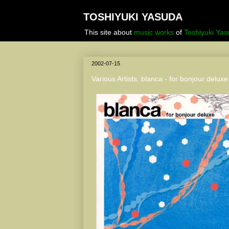
TOSHIYUKI YASUDA
This site about
music works
of
Toshiyuki Ya
2002-07-15
Various Artists: blanca - for bonjour deluxe