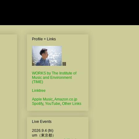
Profile + Links
WORKS by The Institute of
Music and Environment
(TIME)
Linktree
Apple Music
,
Amazon.co.jp
Spotify
,
YouTube
,
Other Links
Live Events
2026.9.4 (fri)
um（東京都）