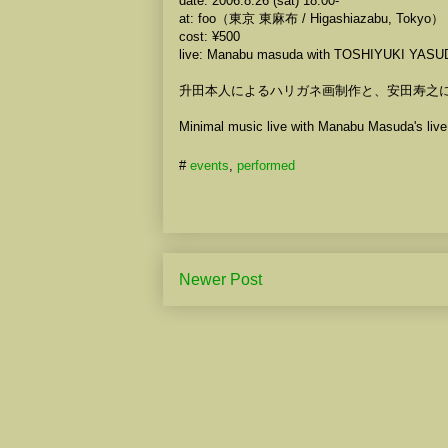
date: 2006.8.26 (sat) 18:00-
at: foo（東京 東麻布 / Higashiazabu, Tokyo）
cost: ¥500
live: Manabu masuda with TOSHIYUKI YAS
升田本人によるハリガネ画制作と、安田寿之
Minimal music live with Manabu Masuda's live 
#
events
,
performed
Newer Post