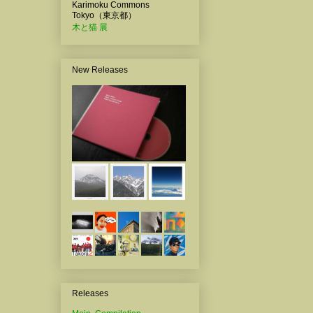
Karimoku Commons
Tokyo（東京都）
木と猫 展
New Releases
Releases