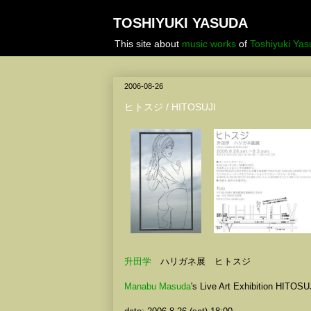
TOSHIYUKI YASUDA
This site about
music works
of
Toshiyuki Ya
2006-08-26
ヒトスジ / HITOSUJI
升田学
ハリガネ展 ヒトスジ
Manabu Masuda
's Live Art Exhibition HITOSU