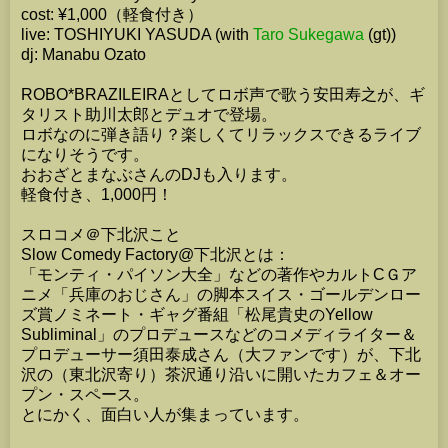
cost: ¥1,000（軽食付き）
live: TOSHIYUKI YASUDA (with
Taro Sukegawa
(gt))
dj: Manabu Ozato
ROBO*BRAZILEIRAとしてロボ声で歌う安田寿之が、ギ
タリスト助川太郎とデュオで登場。
ロボなのに弾き語り？楽しくてリラックスできるライブ
になりそうです。
おおざとまなぶさんのDJも入ります。
軽食付き、1,000円！
スロコメ＠下北沢こと
Slow Comedy Factory@下北沢とは：
「モンティ・パイソン大全」などの著作やカルトCＧア
ニメ「兵庫のおじさん」の脚本スイス・ゴールデンロー
ズ賞ノミネート・ギャグ番組「松尾貴史のYellow
Subliminal」のプロデュースなどのコメディライター＆
プロデューサー須田泰成さん（大ファンです）が、下北
沢の（東北沢寄り）茶沢通り沿いに開いたカフェ＆オー
プン・スペース。
とにかく、面白い人が集まっています。