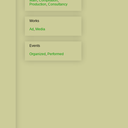
Main
,
Compilation
,
Production
,
Consultancy
Works
Ad
,
Media
Events
Organized
,
Performed