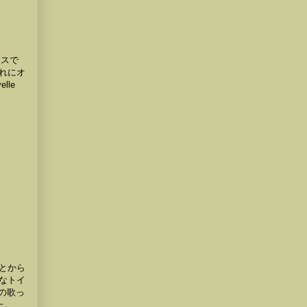
ンスで
れにオ
le
とから
なトイ
の歌っ
た。