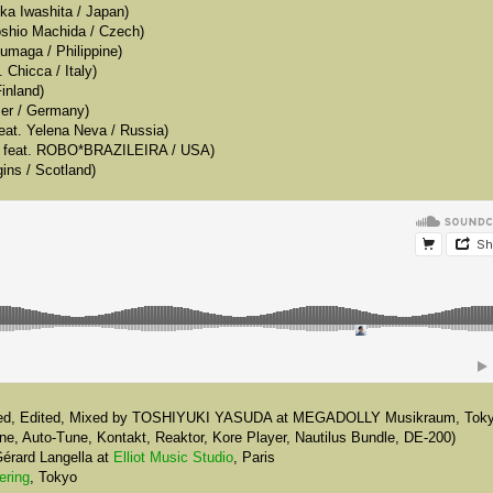
a Iwashita / Japan)
hio Machida / Czech)
umaga / Philippine)
hicca / Italy)
inland)
er / Germany)
 Yelena Neva / Russia)
 feat. ROBO*BRAZILEIRA / USA)
ins / Scotland)
anged, Edited, Mixed by TOSHIYUKI YASUDA at MEGADOLLY Musikraum, Tok
ne, Auto-Tune, Kontakt, Reaktor, Kore Player, Nautilus Bundle, DE-200)
Gérard Langella at
Elliot Music Studio
, Paris
ering
, Tokyo