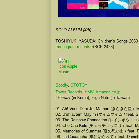
SOLO ALBUM (4th)
TOSHIYUKI YASUDA: Children's Songs 2050
[
monogram records
RBCP-2428]
Spotify
,
OTOTOY
Tower Records
,
HMV
,
Amazon.co.jp
LEEway (in Korea), High Note (in Taiwan)
01. Ah! Vous Dirai-Je, Maman (きらきら星 / feat
02. U’sh’avtem Mayim (マイムマイム / feat. San
03. The Rainbow Connection (レインボウ・コネク
04. Che Che Kule (チェッチェッコリ / feat. Maï
05. Memories of Summer (夏の思い出 / feat. Fe
06. La Cucaracha (車にゆられて / feat. Daniel 