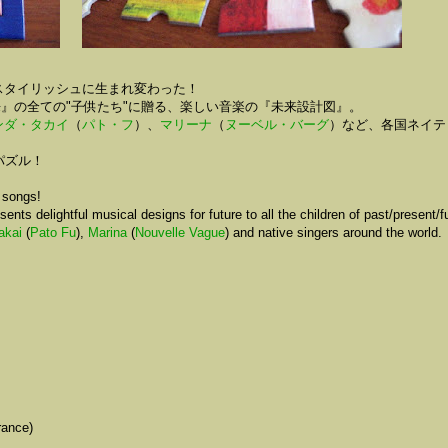
スタイリッシュに生まれ変わった！
来』の全ての"子供たち"に贈る、楽しい音楽の『未来設計図』。
ンダ・タカイ
（
パト・フ
）、
マリーナ
（
ヌーベル・バーグ
）など、各国ネイテ
パズル！
s songs!
 delightful musical designs for future to all the children of past/present/fu
akai
(
Pato Fu
),
Marina
(
Nouvelle Vague
) and native singers around the world.
ance)