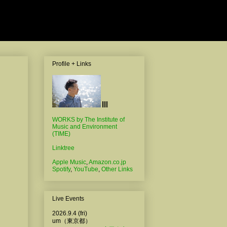
Profile + Links
WORKS by The Institute of
Music and Environment
(TIME)
Linktree
Apple Music
,
Amazon.co.jp
Spotify
,
YouTube
,
Other Links
Live Events
2026.9.4 (fri)
um（東京都）