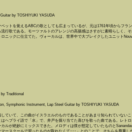
on Guitar by TOSHIYUKI YASUDA
ベットを覚えるABCの歌としても広まっているが、元は1761年頃からフラ
る流行歌である。モーツァルトのアレンジの高揚感はさすがに素晴らしく、そ
ニックに仕立てた。ヴォーカルは、世界中で大ブレイクしたユニットNouvel
y Traditional
ation, Symphonic Instrument, Lap Steel Guitar by TOSHIYUKI YASUDA
指していて、この曲がイスラエルのものであることがあまり知られていないこ
」とはヘブライ語で「水」で、井戸を掘り当てた喜びを歌った曲である。レトロ
カルが絶妙にミックスできた。メロディは僕が想定していたものとSananda
マースクールで習ったものが取れなくて･･･」とのことで、そちらを尊重し