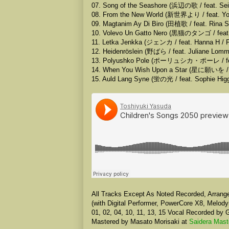
07. Song of the Seashore (浜辺の歌 / feat. Seik
08. From the New World (新世界より / feat. Yos
09. Magtanim Ay Di Biro (田植歌 / feat. Rina S
10. Volevo Un Gatto Nero (黒猫のタンゴ / feat. C
11. Letka Jenkka (ジェンカ / feat. Hanna H / F
12. Heidenröslein (野ばら / feat. Juliane Lomm
13. Polyushko Pole (ポーリュシカ・ポーレ / feat.
14. When You Wish Upon a Star (星に願いを /
15. Auld Lang Syne (蛍の光 / feat. Sophie Higg
All Tracks Except As Noted Recorded, Arr
(with Digital Performer, PowerCore X8, Melody
01, 02, 04, 10, 11, 13, 15 Vocal Recorded by 
Mastered by Masato Morisaki at
Saidera Mast