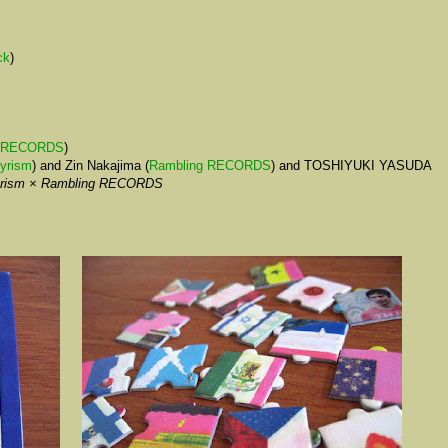
ck
)
g RECORDS
)
yrism
) and Zin Nakajima (
Rambling RECORDS
) and TOSHIYUKI YASUDA
Styrism × Rambling RECORDS