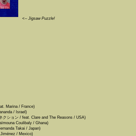
<-- Jigsaw Puzzle!
. Marina / France)
anda / Israel)
ション / feat. Clare and The Reasons / USA)
mouna Coulibaly / Ghana)
rnanda Takai / Japan)
Jiménez / Mexico)