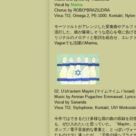
Vocal by
Marina
Chorus by ROBO*BRAZILEIRA
Virus TI2, Omega 2, PE-1000, Kontakt, Nyl
モーツァルトがアレンジした変奏曲やアルファ
流行した、娘が爆発しそうな恋心を母に告げ
リジナルのメロディと歌詞を組合せ、エレクトロ
Vagueでも活躍のMarina。
02. U’sh’avtem Mayim (マイムマイム / Israel)
Music by Amiran Pugachov Emmanuel, Lyrics b
Vocal by Sananda
Virus TI2, Stylophone, Kontakt, UVI Workst
今作ではできるだけ多様な国の曲の収録を目
も、ぜひ入れたいと思っていた。「Mayim
ポップ／電子音楽的な要素と、とっぽいヴォー
たものは少し違ったが、「子供の頃ヘブライサ