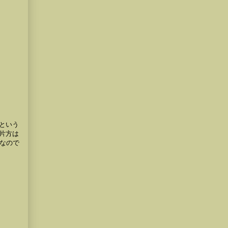
という
片方は
曲なので