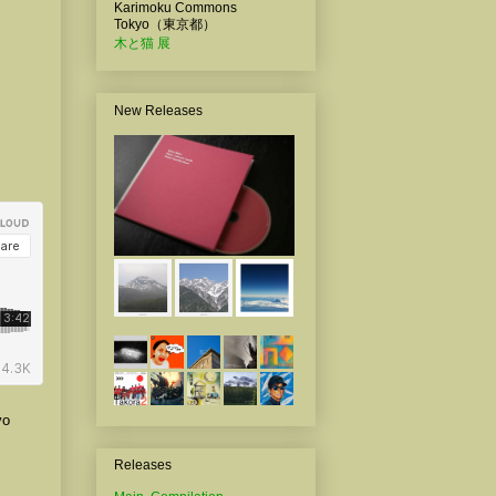
Karimoku Commons
Tokyo（東京都）
木と猫 展
New Releases
yo
Releases