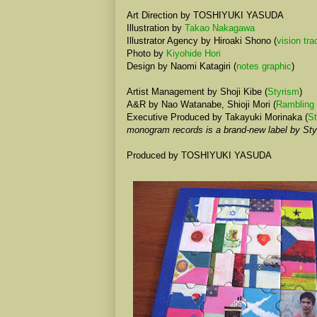
Art Direction by TOSHIYUKI YASUDA
Illustration by
Takao Nakagawa
Illustrator Agency by Hiroaki Shono (
vision tra
Photo by
Kiyohide Hori
Design by Naomi Katagiri (
notes graphic
)
Artist Management by Shoji Kibe (
Styrism
)
A&R by Nao Watanabe, Shioji Mori (
Ramblin
Executive Produced by Takayuki Morinaka (
St
monogram records is a brand-new label by 
Produced by TOSHIYUKI YASUDA