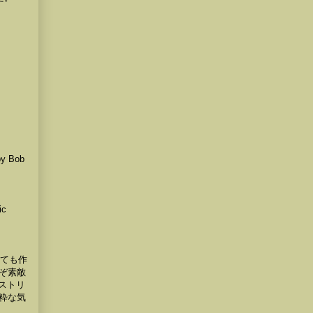
by Bob
ic
しても作
ぞ素敵
（ストリ
粋な気