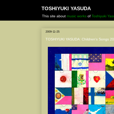
TOSHIYUKI YASUDA
This site about
music works
of
Toshiyuki Ya
2009-11-25
TOSHIYUKI YASUDA: Children's Songs 2