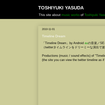
TOSHIYUKI YASUDA
This site about
music works
of
Toshiyuki Ya
2010-11-01
Timeline Dream
「Timeline Dream」by Android
au
の音楽／SE
（twitterタイムラインをドリーミーな演出
Productions (music / sound effects) of "Time
(the site you can view the twitter timeline as i