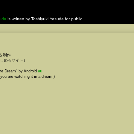
suda
is written by Toshiyuki Yasuda for public.
を制作
で楽しめるサイト）
line Dream" by Android
au
f you are watching it in a dream.)