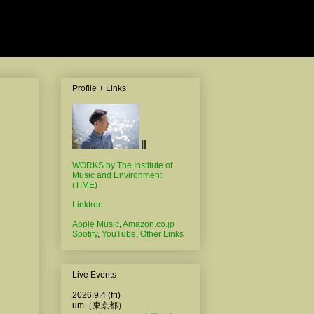
Profile + Links
WORKS by The Institute of
Music and Environment
(TIME)
Linktree
Apple Music
,
Amazon.co.jp
Spotify
,
YouTube
,
Other Links
Live Events
2026.9.4 (fri)
um（東京都）