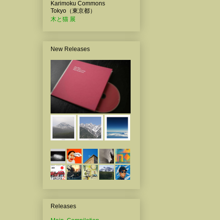
Karimoku Commons
Tokyo（東京都）
木と猫 展
New Releases
Releases