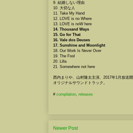
9. 結婚しない理由
10. 大切な人
11. Take My Hand
12. LOVE is no Where
13. LOVE is noW here
14. Thousand Ways
15. Go for That
16. Vale dos Deuses
17. Sunshine and Moonlight
18. Our Work Is Never Over
19. The Fool
20. Lilla
21. Somewhere not here
西内まりや、山村隆太主演、2017年1月放送
オリジナルサウンドトラック。
#
compilation
,
releases
Newer Post