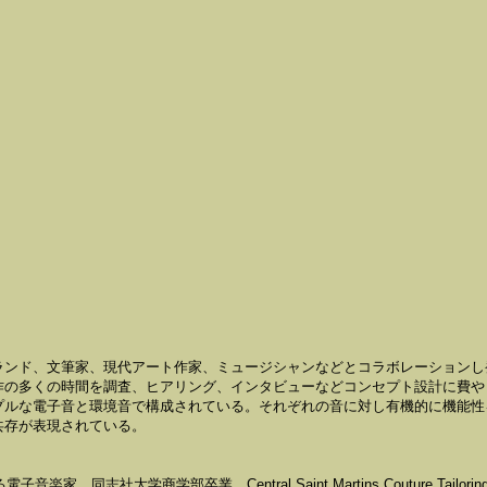
ランド、文筆家、現代アート作家、ミュージシャンなどとコラボレーション
作の多くの時間を調査、ヒアリング、インタビューなどコンセプト設計に費
プルな電子音と環境音で構成されている。それぞれの音に対し有機的に機能
共存が表現されている。
同志社大学商学部卒業、Central Saint Martins Couture Tailorin