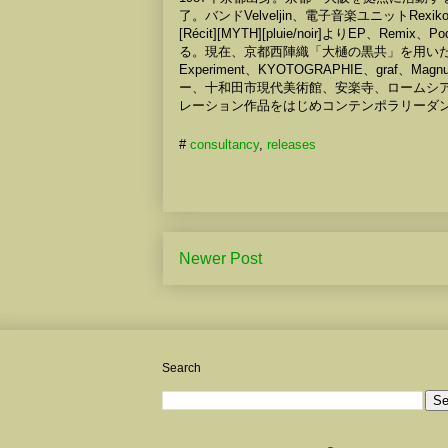
了。バンドVelveljin、電子音楽ユニット
[Récit][MYTH][pluie/noir]よりEP、Re
る。現在、京都西陣織「大樋の黒共」を用いたインスタ
Experiment、KYOTOGRAPHIE、graf、M
ー、十和田市現代美術館、安楽寺、ロームシア
レーション作品をはじめコンテンポラリータ
#
consultancy
,
releases
Newer Post
Search