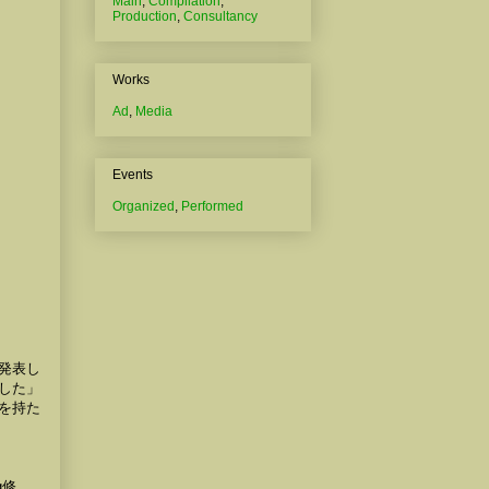
Main
,
Compilation
,
Production
,
Consultancy
Works
Ad
,
Media
Events
Organized
,
Performed
し発表し
やした」
性を持た
g修