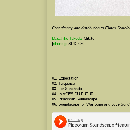
Consultancy and distribution to iTunes Store
Masahiko Takeda
: Mitate
[
shrine.jp
SRDL080]
01. Expectation
02. Turquoise
03. For Senchado
04. IMAGES DU FUTUR
05. Pipeorgan Soundscape
06. Soundscape for 'War Song and Love Song'