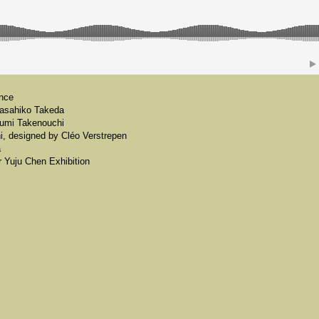
ance
asahiko Takeda
Fumi Takenouchi
 designed by Cléo Verstrepen
a
 Yuju Chen Exhibition