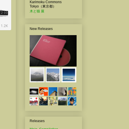
Karimoku Commons
Tokyo（東京都）
木と猫 展
New Releases
Releases