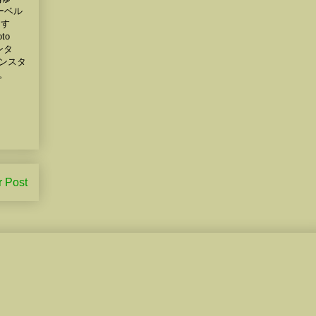
ーベル
スす
to
センタ
ンスタ
。
r Post