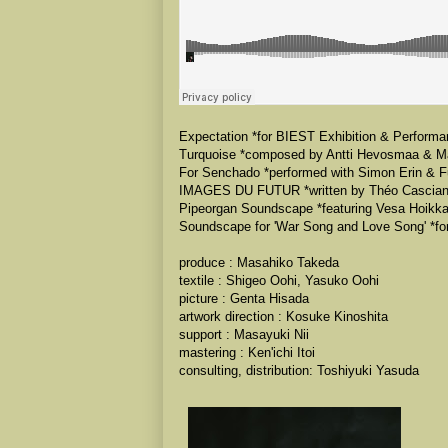
Expectation *for BIEST Exhibition & Perform
Turquoise *composed by Antti Hevosmaa & M
For Senchado *performed with Simon Erin & 
IMAGES DU FUTUR *written by Théo Casciani,
Pipeorgan Soundscape *featuring Vesa Hoikk
Soundscape for 'War Song and Love Song' *for
produce : Masahiko Takeda
textile : Shigeo Oohi, Yasuko Oohi
picture : Genta Hisada
artwork direction : Kosuke Kinoshita
support : Masayuki Nii
mastering : Ken'ichi Itoi
consulting, distribution: Toshiyuki Yasuda