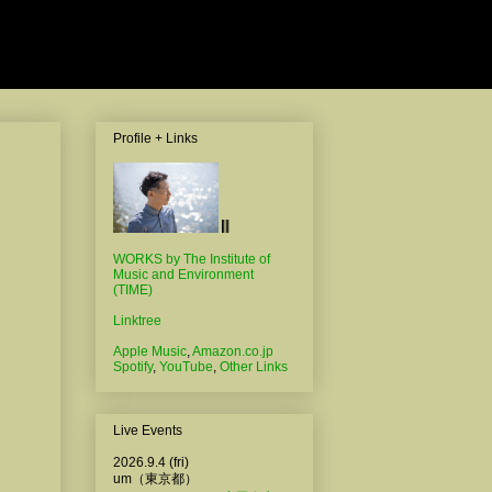
Profile + Links
WORKS by The Institute of
Music and Environment
(TIME)
Linktree
Apple Music
,
Amazon.co.jp
Spotify
,
YouTube
,
Other Links
Live Events
2026.9.4 (fri)
um（東京都）