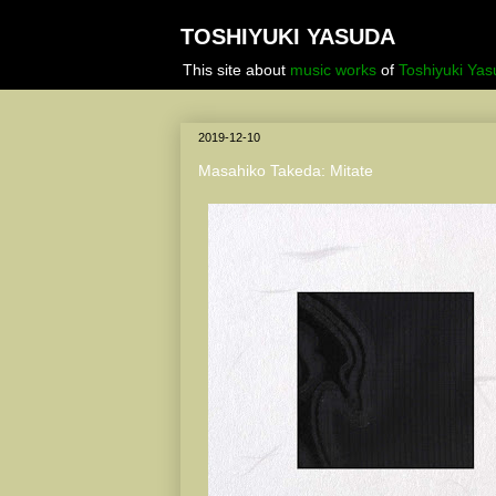
TOSHIYUKI YASUDA
This site about
music works
of
Toshiyuki Ya
2019-12-10
Masahiko Takeda: Mitate