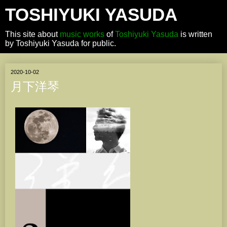
TOSHIYUKI YASUDA
This site about
music works
of
Toshiyuki Yasuda
is written
by Toshiyuki Yasuda for public.
2020-10-02
月下洋琴