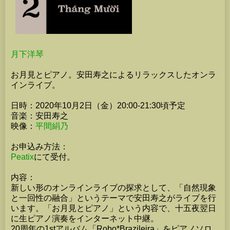
月下洋琴
お月見とピアノ。安田寿之によるリラックスしたオンラ
インライブ。
日時：2020年10月2日（金）20:00-21:30頃予定
音楽：安田寿之
映像：
平間絹乃
お申込み方法：
Peatix
にて受付。
内容：
新しい形のオンラインライブの探求として、「自然現象
と一回性の融合」というテーマで安田寿之がライブを行
います。「お月見とピアノ」という内容で、十五夜翌日
に生ピアノ演奏をインターネット中継。
20周年の1stアルバム「Robo*Brazileira」をピアノソロ