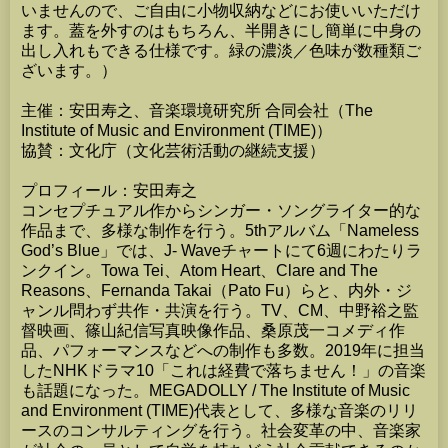
いませんので、ご自由に小物収納などにお使いいただけ
ます。蓋を外すのはもちろん、半開きにし簡単に中身の
出し入れもできる仕様です。緑の濃淡／色味が数種類ご
ざいます。）
主催：安田寿之、音楽環境研究所 合同会社（The
Institute of Music and Environment (TIME)）
協賛：文化庁（文化芸術活動の継続支援）
プロフィール：安田寿之
コンセプチュアル作からシンガー・ソングライター的な
作品まで、多様な制作を行う。5thアルバム「Nameless
God’s Blue」では、J- Waveチャートにて6週にわたりラ
ンクイン。Towa Tei、Atom Heart、Clare and The
Reasons、Fernanda Takai（Pato Fu）らと、内外・ジ
ャンル問わず共作・共演を行う。TV、CM、中野裕之監
督映画、篠山紀信写真映像作品、桑原茂一コメディ作
品、パフォーマンスなどへの制作も多数。2019年に担当
したNHKドラマ10「これは経費で落ちません！」の音楽
も話題になった。MEGADOLLY / The Institute of Music
and Environment (TIME)代表として、多様な音楽のリリ
ースのコンサルティングを行う。社会変革の中、音楽家