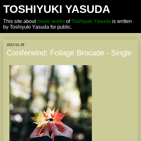
TOSHIYUKI YASUDA
This site about
music works
of
Toshiyuki Yasuda
is written
by Toshiyuki Yasuda for public.
2022-01-28
Coniferwind: Foliage Brocade - Single