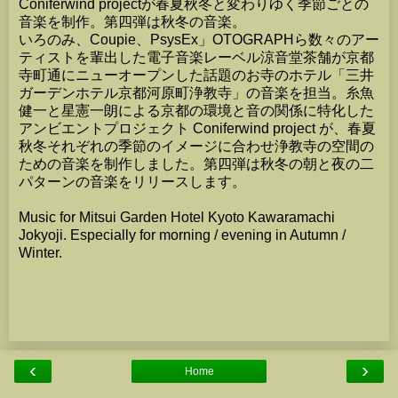
Coniferwind projectが春夏秋冬と変わりゆく季節ごとの
音楽を制作。第四弾は秋冬の音楽。
いろのみ、Coupie、PsysEx」OTOGRAPHら数々のアー
ティストを輩出した電子音楽レーベル涼音堂茶舗が京都
寺町通にニューオープンした話題のお寺のホテル「三井
ガーデンホテル京都河原町浄教寺」の音楽を担当。糸魚
健一と星憲一朗による京都の環境と音の関係に特化した
アンビエントプロジェクト Coniferwind project が、春夏
秋冬それぞれの季節のイメージに合わせ浄教寺の空間の
ための音楽を制作しました。第四弾は秋冬の朝と夜の二
パターンの音楽をリリースします。
Music for Mitsui Garden Hotel Kyoto Kawaramachi
Jokyoji. Especially for morning / evening in Autumn /
Winter.
‹
›
Home